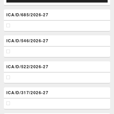
ICA/D/685/2026-27
ICA/D/546/2026-27
ICA/D/522/2026-27
ICA/D/317/2026-27