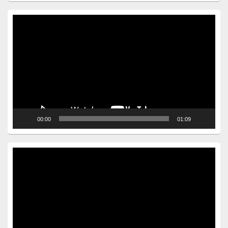
Video
Player
00:00
01:09
Video
Player