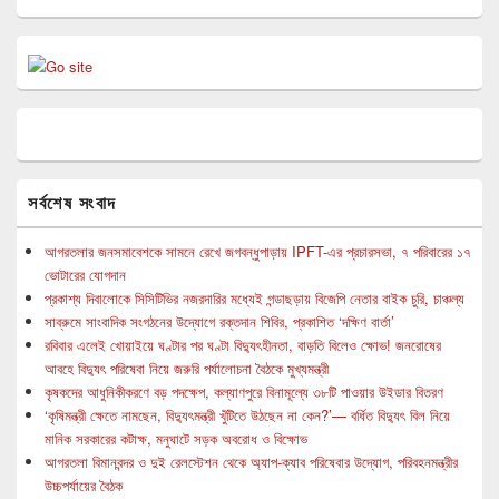
সর্বশেষ সংবাদ
আগরতলার জনসমাবেশকে সামনে রেখে জগবন্ধুপাড়ায় IPFT-এর প্রচারসভা, ৭ পরিবারের ১৭
ভোটারের যোগদান
প্রকাশ্য দিবালোকে সিসিটিভির নজরদারির মধ্যেই গন্ডাছড়ায় বিজেপি নেতার বাইক চুরি, চাঞ্চল্য
সাব্রুমে সাংবাদিক সংগঠনের উদ্যোগে রক্তদান শিবির, প্রকাশিত ‘দক্ষিণ বার্তা’
রবিবার এলেই খোয়াইয়ে ঘণ্টার পর ঘণ্টা বিদ্যুৎহীনতা, বাড়তি বিলেও ক্ষোভ! জনরোষের
আবহে বিদ্যুৎ পরিষেবা নিয়ে জরুরি পর্যালোচনা বৈঠকে মুখ্যমন্ত্রী
কৃষকদের আধুনিকীকরণে বড় পদক্ষেপ, কল্যাণপুরে বিনামূল্যে ৩৮টি পাওয়ার উইডার বিতরণ
‘কৃষিমন্ত্রী ক্ষেতে নামছেন, বিদ্যুৎমন্ত্রী খুঁটিতে উঠছেন না কেন?’— বর্ধিত বিদ্যুৎ বিল নিয়ে
মানিক সরকারের কটাক্ষ, মনুঘাটে সড়ক অবরোধ ও বিক্ষোভ
আগরতলা বিমানবন্দর ও দুই রেলস্টেশন থেকে অ্যাপ-ক্যাব পরিষেবার উদ্যোগ, পরিবহনমন্ত্রীর
উচ্চপর্যায়ের বৈঠক