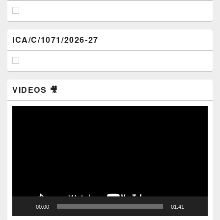
ICA/C/1071/2026-27
VIDEOS 🎥
Video
Player
00:00
01:41