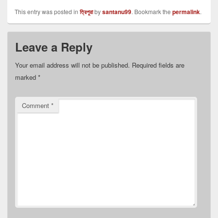
This entry was posted in
ত্রিপুরা
by
santanu99
. Bookmark the
permalink
.
Leave a Reply
Your email address will not be published.
Required fields are
marked
*
Comment
*