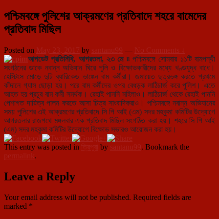
পশ্চিমবঙ্গে পুলিশের আক্রমণের প্রতিবাদে শহরে বামেদের
প্রতিবাদ মিছিল
Posted on
May 23, 2017
by
santanu99
—
No Comments ↓
আপডেট প্রতিনিধি, আগরতলা, ২৩ মে ৷৷
পশ্চিমবঙ্গে সোমবার ১১টি বামপন্থী
সংগঠনের ডাকে নবান্ন অভিযান ঘিরে পুলি ও বিক্ষোভকারীদের মধ্যে খণ্ডযুদ্ধ বাধে।
হেস্টিংস মোড়ে দুটি ব্যারিকেড ভাঙেন বাম কর্মীরা। জমায়েত ছত্রভঙ্গ করতে প্রথমে
কাঁদানে গ্যাস ছোড়া হয়। পরে বাম কর্মীদের ওপর বেধড়ক লাঠিচার্জ করে পুলিশ। এতে
আহত হয় প্রচুর বাম কর্মী সমর্থক। রেহাই পাননি মহিলাও। লাঠিচার্জ থেকে রেহাই পাননি
পেশাগত দায়িত্ব পালন করতে আসা চিত্র সাংবাদিকরাও। পশ্চিমবঙ্গে নবান্ন অভিযানের
সময় পুলিশের এই আক্রমণের প্রতিবাদে সি পি আই (এম) সদর মহকুমা কমিটির উদ্যোগে
আগরতলার রাজপথে মঙ্গলবার এক প্রতিবাদ মিছিল সংগঠিত করা হয়। শহরে সি পি আই
(এম) সদর মহকুমা কমিটির উদ্যোগে বিক্ষোভ সভারও আয়োজন করা হয়।
This entry was posted in
ত্রিপুরা
by
santanu99
. Bookmark the
permalink
.
Leave a Reply
Your email address will not be published.
Required fields are
marked
*