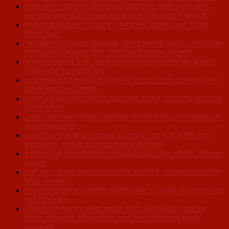
রবিবার এলেই খোয়াইয়ে ঘণ্টার পর ঘণ্টা বিদ্যুৎহীনতা, বাড়তি বিলেও ক্ষোভ!
জনরোষের আবহে বিদ্যুৎ পরিষেবা নিয়ে জরুরি পর্যালোচনা বৈঠকে মুখ্যমন্ত্রী
কৃষকদের আধুনিকীকরণে বড় পদক্ষেপ, কল্যাণপুরে বিনামূল্যে ৩৮টি পাওয়ার
উইডার বিতরণ
‘কৃষিমন্ত্রী ক্ষেতে নামছেন, বিদ্যুৎমন্ত্রী খুঁটিতে উঠছেন না কেন?’— বর্ধিত বিদ্যুৎ
বিল নিয়ে মানিক সরকারের কটাক্ষ, মনুঘাটে সড়ক অবরোধ ও বিক্ষোভ
আগরতলা বিমানবন্দর ও দুই রেলস্টেশন থেকে অ্যাপ-ক্যাব পরিষেবার উদ্যোগ,
পরিবহনমন্ত্রীর উচ্চপর্যায়ের বৈঠক
৫ সেপ্টেম্বর থেকে ত্রিপুরায় বিশেষ ভোটার তালিকা সংশোধন অভিযান, চূড়ান্ত
তালিকা প্রকাশ ২৩ ডিসেম্বর
যানজট ও জবরদখলমুক্ত রাজধানী গড়তে কড়া পদক্ষেপ, আগরতলায় পুর নিগমের
উচ্ছেদ অভিযান
রেনুকা চাকমার অকাল প্রয়াণে শোকস্তব্ধ সাংস্কৃতিক অঙ্গন, শেষ শ্রদ্ধায় জুনি
রং ঢং কালচারাল টিম
‘দেশ বাঁচাও, মানুষ বাঁচাও’ স্লোগানে ১০ আগস্ট ‘জেল ভরো’ কর্মসূচি সফল
করার আহ্বান, বামপন্থী চার সংগঠনের সাংবাদিক সম্মেলন
স্বাধীনতা দিবস উপলক্ষে সিমান্তে পুলিশ-বিএসএফের যৌথ পেট্রলিং, নিরাপত্তা
জোরদার
গবাদি পশু ও বানরের অবাধ উৎপাতে অতিষ্ঠ খোয়াইবাসী, পশু আশ্রয়কেন্দ্র গড়ার
দাবিতে সরব জনতা
দক্ষিণ ত্রিপুরা জেলায় প্রশাসনিক প্রস্তুতি বৈঠক: ১২ আগস্ট আসছেন পঞ্চায়েত
মন্ত্রী কিশোর বর্মণ
গৌরাঙ্গটিলা বিদ্যালয়ে এলপিজি গ্যাসের পাসবই চুরির অভিযোগ, শিক্ষকের
বিরুদ্ধে দৃষ্টান্তমূলক শাস্তির দাবিতে জেলা শিক্ষা আধিকারিকের দ্বারস্থ
এসএফআই