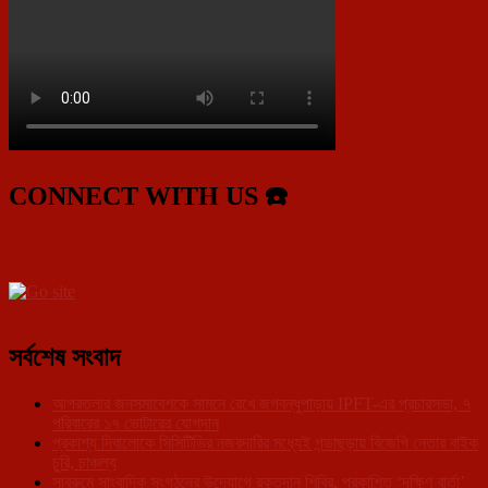
CONNECT WITH US ☎️
সর্বশেষ সংবাদ
আগরতলার জনসমাবেশকে সামনে রেখে জগবন্ধুপাড়ায় IPFT-এর প্রচারসভা, ৭
পরিবারের ১৭ ভোটারের যোগদান
প্রকাশ্য দিবালোকে সিসিটিভির নজরদারির মধ্যেই গন্ডাছড়ায় বিজেপি নেতার বাইক
চুরি, চাঞ্চল্য
সাব্রুমে সাংবাদিক সংগঠনের উদ্যোগে রক্তদান শিবির, প্রকাশিত ‘দক্ষিণ বার্তা’