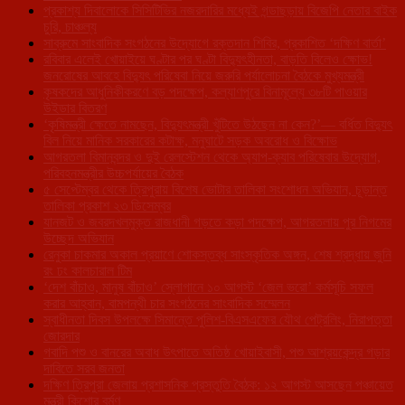
প্রকাশ্য দিবালোকে সিসিটিভির নজরদারির মধ্যেই গন্ডাছড়ায় বিজেপি নেতার বাইক
চুরি, চাঞ্চল্য
সাব্রুমে সাংবাদিক সংগঠনের উদ্যোগে রক্তদান শিবির, প্রকাশিত ‘দক্ষিণ বার্তা’
রবিবার এলেই খোয়াইয়ে ঘণ্টার পর ঘণ্টা বিদ্যুৎহীনতা, বাড়তি বিলেও ক্ষোভ!
জনরোষের আবহে বিদ্যুৎ পরিষেবা নিয়ে জরুরি পর্যালোচনা বৈঠকে মুখ্যমন্ত্রী
কৃষকদের আধুনিকীকরণে বড় পদক্ষেপ, কল্যাণপুরে বিনামূল্যে ৩৮টি পাওয়ার
উইডার বিতরণ
‘কৃষিমন্ত্রী ক্ষেতে নামছেন, বিদ্যুৎমন্ত্রী খুঁটিতে উঠছেন না কেন?’— বর্ধিত বিদ্যুৎ
বিল নিয়ে মানিক সরকারের কটাক্ষ, মনুঘাটে সড়ক অবরোধ ও বিক্ষোভ
আগরতলা বিমানবন্দর ও দুই রেলস্টেশন থেকে অ্যাপ-ক্যাব পরিষেবার উদ্যোগ,
পরিবহনমন্ত্রীর উচ্চপর্যায়ের বৈঠক
৫ সেপ্টেম্বর থেকে ত্রিপুরায় বিশেষ ভোটার তালিকা সংশোধন অভিযান, চূড়ান্ত
তালিকা প্রকাশ ২৩ ডিসেম্বর
যানজট ও জবরদখলমুক্ত রাজধানী গড়তে কড়া পদক্ষেপ, আগরতলায় পুর নিগমের
উচ্ছেদ অভিযান
রেনুকা চাকমার অকাল প্রয়াণে শোকস্তব্ধ সাংস্কৃতিক অঙ্গন, শেষ শ্রদ্ধায় জুনি
রং ঢং কালচারাল টিম
‘দেশ বাঁচাও, মানুষ বাঁচাও’ স্লোগানে ১০ আগস্ট ‘জেল ভরো’ কর্মসূচি সফল
করার আহ্বান, বামপন্থী চার সংগঠনের সাংবাদিক সম্মেলন
স্বাধীনতা দিবস উপলক্ষে সিমান্তে পুলিশ-বিএসএফের যৌথ পেট্রলিং, নিরাপত্তা
জোরদার
গবাদি পশু ও বানরের অবাধ উৎপাতে অতিষ্ঠ খোয়াইবাসী, পশু আশ্রয়কেন্দ্র গড়ার
দাবিতে সরব জনতা
দক্ষিণ ত্রিপুরা জেলায় প্রশাসনিক প্রস্তুতি বৈঠক: ১২ আগস্ট আসছেন পঞ্চায়েত
মন্ত্রী কিশোর বর্মণ