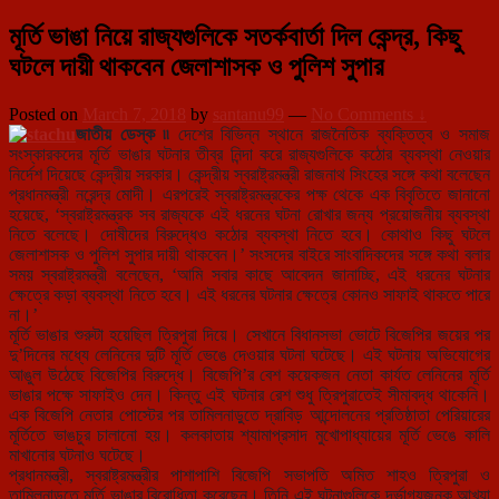
মূর্তি ভাঙা নিয়ে রাজ্যগুলিকে সতর্কবার্তা দিল কেন্দ্র, কিছু
ঘটলে দায়ী থাকবেন জেলাশাসক ও পুলিশ সুপার
Posted on
March 7, 2018
by
santanu99
—
No Comments ↓
জাতীয় ডেস্ক ৷৷
দেশের বিভিন্ন স্থানে রাজনৈতিক ব্যক্তিত্ব ও সমাজ
সংস্কারকদের মূর্তি ভাঙার ঘটনার তীব্র নিন্দা করে রাজ্যগুলিকে কঠোর ব্যবস্থা নেওয়ার
নির্দেশ দিয়েছে কেন্দ্রীয় সরকার। কেন্দ্রীয় স্বরাষ্ট্রমন্ত্রী রাজনাথ সিংহের সঙ্গে কথা বলেছেন
প্রধানমন্ত্রী নরেন্দ্র মোদী। এরপরেই স্বরাষ্ট্রমন্ত্রকের পক্ষ থেকে এক বিবৃতিতে জানানো
হয়েছে, ‘স্বরাষ্ট্রমন্ত্রক সব রাজ্যকে এই ধরনের ঘটনা রোখার জন্য প্রয়োজনীয় ব্যবস্থা
নিতে বলেছে। দোষীদের বিরুদ্ধেও কঠোর ব্যবস্থা নিতে হবে। কোথাও কিছু ঘটলে
জেলাশাসক ও পুলিশ সুপার দায়ী থাকবেন।’ সংসদের বাইরে সাংবাদিকদের সঙ্গে কথা বলার
সময় স্বরাষ্ট্রমন্ত্রী বলেছেন, ‘আমি সবার কাছে আবেদন জানাচ্ছি, এই ধরনের ঘটনার
ক্ষেত্রে কড়া ব্যবস্থা নিতে হবে। এই ধরনের ঘটনার ক্ষেত্রে কোনও সাফাই থাকতে পারে
না।’
মূর্তি ভাঙার শুরুটা হয়েছিল ত্রিপুরা দিয়ে। সেখানে বিধানসভা ভোটে বিজেপির জয়ের পর
দু’দিনের মধ্যে লেনিনের দুটি মূর্তি ভেঙে দেওয়ার ঘটনা ঘটেছে। এই ঘটনায় অভিযোগের
আঙুল উঠেছে বিজেপির বিরুদ্ধে। বিজেপি’র বেশ কয়েকজন নেতা কার্যত লেনিনের মূর্তি
ভাঙার পক্ষে সাফাইও দেন। কিন্তু এই ঘটনার রেশ শুধু ত্রিপুরাতেই সীমাবদ্ধ থাকেনি।
এক বিজেপি নেতার পোস্টের পর তামিলনাড়ুতে দ্রাবিড় আন্দোলনের প্রতিষ্ঠাতা পেরিয়ারের
মূর্তিতে ভাঙচুর চালানো হয়। কলকাতায় শ্যামাপ্রসাদ মুখোপাধ্যায়ের মূর্তি ভেঙে কালি
মাখানোর ঘটনাও ঘটেছে।
প্রধানমন্ত্রী, স্বরাষ্ট্রমন্ত্রীর পাশাপাশি বিজেপি সভাপতি অমিত শাহও ত্রিপুরা ও
তামিলনাড়ুতে মূর্তি ভাঙার বিরোধিতা করেছেন। তিনি এই ঘটনাগুলিকে দূর্ভাগ্যজনক আখ্যা