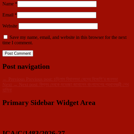
Name
*
Email
*
Website
Save my name, email, and website in this browser for the next
time I comment.
Post navigation
←
Previous
Previous post:
চড়িলাম বিধানসভা কেন্দ্রে বিজেপি’র জনসভা
Next
→
Next post:
বিপ্লব দেবকে শুভেচ্ছা জানালেন বাংলাদেশের প্রধানমন্ত্রী শেখ
হাসিনা
Primary Sidebar Widget Area
ICA/C/1483/2026-27