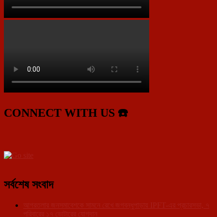
CONNECT WITH US ☎️
সর্বশেষ সংবাদ
আগরতলার জনসমাবেশকে সামনে রেখে জগবন্ধুপাড়ায় IPFT-এর প্রচারসভা, ৭
পরিবারের ১৭ ভোটারের যোগদান