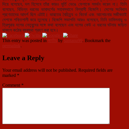
দিয়ে বলেছেন, দল হিসেবে তাঁরা কারও মূর্তি ভেঙে ফেলাকে সমর্থন করেন না। তিনি
বলেছেন, বিভিন্ন ধরনের ভাবাদর্শের সহাবস্থানে বিশ্বাসী বিজেপি। দেশের সংবিধান
প্রণেতাদের আদর্শ ছিল এটাই। ভারতের বৈচিত্র্য ও বিতর্ক এবং আলোচনার সজীবতাই
দেশকে শক্তিশালী করে তুলেছে। বিজেপি সভাপতি আরও বলেছেন, তিনি তামিলনাড়ু ও
ত্রিপুরায় দলের নেতৃবৃন্দের সঙ্গে কথা বলেছেন এবং দলের কেউ এ ধরনের ঘটনায় জড়িত
থাকলে কঠোর ব্যবস্থা গ্রহণ করা হবে।
This entry was posted in
জাতীয়
by
santanu99
. Bookmark the
permalink
.
Leave a Reply
Your email address will not be published.
Required fields are
marked
*
Comment
*