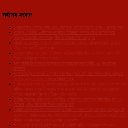
সর্বশেষ সংবাদ
খেজুর বাগান এলাকা থেকে চোর গ্রেফতার, উদ্ধার স্বর্ণের চেইন ও রুপোর নূপুর
আসন্ন পৌরসভা ও ভিলেজ কাউন্সিল নির্বাচনকে সামনে রেখে নয়াদিল্লিতে
ত্রিপুরা বিজেপির মেগা বৈঠক, দীর্ঘ আলোচনা শীর্ষ নেতৃত্বের
সাংবাদিকদের সঙ্গে সৌজন্য সাক্ষাতে বাইখোড়া থানার নবনিযুক্ত ওসি, অপরাধ
দমনে সমন্বিত উদ্যোগের বার্তা
ডুম্বুর জলাশয়ে মাছ ধরার নিষেধাজ্ঞা কার্যকরে গাফিলতির অভিযোগ, নজরদারি
নিয়ে প্রশ্নের মুখে মৎস্য দপ্তর
নবম বাহিনী টিএসআরের উদ্যোগে স্বেচ্ছায় রক্তদান শিবির, ৬৫ জওয়ানের
রক্তদান
আশারামবাড়িতে বিজেপির প্রয়াস কর্মসূচির প্রথম পর্ব, সাংগঠনিক শক্তি বৃদ্ধিতে
আশারামবাড়ি মণ্ডলে দিনভর একাধিক বৈঠক
৫ মাসের বকেয়া বিলের জেরে সাব্রুমের একাধিক অঙ্গনওয়াড়ি কেন্দ্রে বন্ধ শিশুদের
পুষ্টিকর আহার, সরকারি অনুদান থাকা সত্ত্বেও অর্থ না মেলায় বিপাকে কেন্দ্রের
কর্মীরা, খাদ্যসামগ্রীর মান নিয়েও উঠল প্রশ্ন
জাতীয় সড়কের বেহাল দশা ও দুর্নীতির অভিযোগে খোয়াইতে সিপিআই(এম)-এর
বিক্ষোভ, এনএইচআইডিসিএল দপ্তরে ধরনা
খোয়াই জেলা হাসপাতালের ইমার্জেন্সি বিভাগের করুণ চিত্র, না আছে ডাক্তার, না
আছে নার্স, স্বল্প বেতনভূক্ত সিকিউরিটি গার্ডদেরই ‘জুতো সেলাই থেকে চন্ডী পাঠ’
পর্যন্ত ব্যবহার করছে জেলা হাসপাতাল কর্তৃপক্ষ
‘সনাতন ধর্মের অপমানে চুপ থাকব না’ – সিপিআই(এম) রাজ্য সম্পাদকের