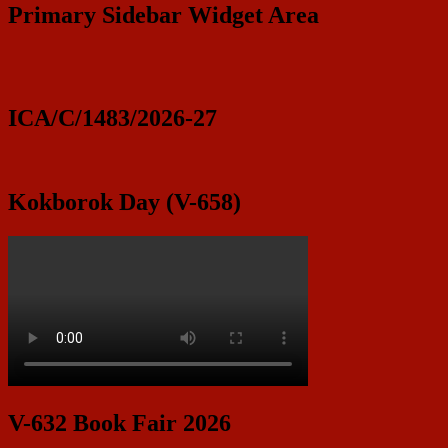
Primary Sidebar Widget Area
ICA/C/1483/2026-27
Kokborok Day (V-658)
V-632 Book Fair 2026