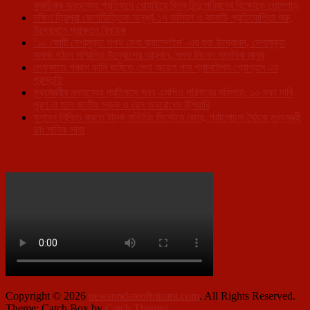
কুরুচিকর মন্তব্যের প্রতিবাদে খোয়াইয়ে বিশ্ব হিন্দু পরিষদের বিক্ষোভে তোলপাড়
দক্ষিণ ত্রিপুরা জেলাভিত্তিক অনূর্ধ্ব-১৭ ভলিবল ও কাবাডি প্রতিযোগিতা শুরু,
উদ্বোধনে প্রাক্তন বিধায়ক
‘১০ কোটি নেশামুক্ত শপথ মেগা ক্যাম্পেইন’-এর শুভ উদ্বোধন, নেশামুক্ত
সমাজ গঠনে সম্মিলিত উদ্যোগের আহ্বান, শপথ নিলেন শতাধিক মানুষ
লেফুঙ্গাতে পঞ্চাশ কানি জমিতে মেগা অয়েল পাম প্লানটেশন প্রোগ্রাম এর
প্রস্তুতি
মুখ্যমন্ত্রীর মন্তব্যের প্রতিবাদে সরব এসপিও পরিবারের মহিলারা, ১০ দফা দাবি
পূরণ না হলে জাতীয় সড়ক ও রেল অবরোধের হুঁশিয়ারি
সুশাসন নিশ্চিত করতে টাস্ক মনিটরিং সিস্টেমে জোর, পর্যালোচনা বৈঠকে মুখ্যমন্ত্রী
ডাঃ মানিক সাহা
Copyright © 2026
newsupdateoftripura.com
. All Rights Reserved.
Theme: Catch Box by
Catch Themes