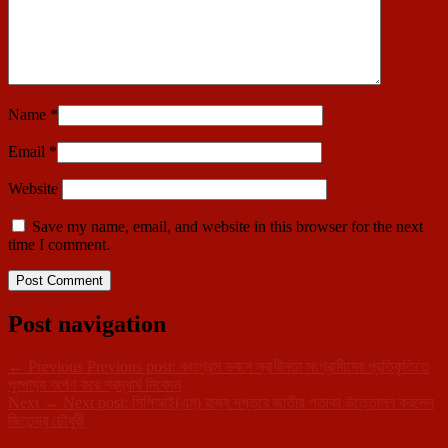
Name
*
Email
*
Website
Save my name, email, and website in this browser for the next
time I comment.
Post navigation
←
Previous
Previous post:
কংগ্রেস ভবনে স্বাধীনতা সংগ্রামীদের প্রতিকৃতিতে
পুষ্পার্ঘ্য অর্পণ করে শ্রদ্ধার্ঘ নিবেদন
Next
→
Next post:
সিপিআই(এম) রাজ্য দপ্তরে জাতীয় পতাকা উত্তোলন করলেন
জিতেন্দ্র চৌধুরী