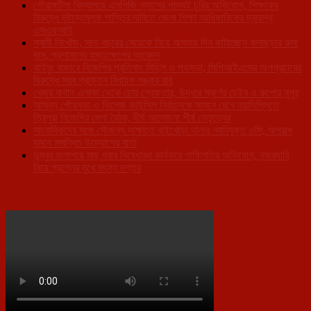
গৌরাঙ্গটিলা বিদ্যালয়ে এলপিজি গ্যাসের পাসবই চুরির অভিযোগ, শিক্ষকের
বিরুদ্ধে দৃষ্টান্তমূলক শাস্তির দাবিতে জেলা শিক্ষা আধিকারিকের দ্বারস্থ
এসএফআই
স্বামী নিখোঁজ, সাত বছরের মেয়েকে নিয়ে অসহায় দিন কাটাচ্ছেন কলাছড়ার রুমা
দাস, প্রশাসনের হস্তক্ষেপের আবেদন
থাইবুং বাজারে বিজেপির প্রতিবাদ মিছিল ও পথসভা, সিপিআইএমের অপপ্রচারের
বিরুদ্ধে সরব প্রাক্তন বিধায়ক শঙ্কর রায়
খেজুর বাগান এলাকা থেকে চোর গ্রেফতার, উদ্ধার স্বর্ণের চেইন ও রুপোর নূপুর
আসন্ন পৌরসভা ও ভিলেজ কাউন্সিল নির্বাচনকে সামনে রেখে নয়াদিল্লিতে
ত্রিপুরা বিজেপির মেগা বৈঠক, দীর্ঘ আলোচনা শীর্ষ নেতৃত্বের
সাংবাদিকদের সঙ্গে সৌজন্য সাক্ষাতে বাইখোড়া থানার নবনিযুক্ত ওসি, অপরাধ
দমনে সমন্বিত উদ্যোগের বার্তা
ডুম্বুর জলাশয়ে মাছ ধরার নিষেধাজ্ঞা কার্যকরে গাফিলতির অভিযোগ, নজরদারি
নিয়ে প্রশ্নের মুখে মৎস্য দপ্তর