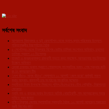
সর্বশেষ সংবাদ
আগরতলা বিমানবন্দর ও দুই রেলস্টেশন থেকে অ্যাপ-ক্যাব পরিষেবার উদ্যোগ,
পরিবহনমন্ত্রীর উচ্চপর্যায়ের বৈঠক
৫ সেপ্টেম্বর থেকে ত্রিপুরায় বিশেষ ভোটার তালিকা সংশোধন অভিযান, চূড়ান্ত
তালিকা প্রকাশ ২৩ ডিসেম্বর
যানজট ও জবরদখলমুক্ত রাজধানী গড়তে কড়া পদক্ষেপ, আগরতলায় পুর নিগমের
উচ্ছেদ অভিযান
রেনুকা চাকমার অকাল প্রয়াণে শোকস্তব্ধ সাংস্কৃতিক অঙ্গন, শেষ শ্রদ্ধায় জুনি
রং ঢং কালচারাল টিম
‘দেশ বাঁচাও, মানুষ বাঁচাও’ স্লোগানে ১০ আগস্ট ‘জেল ভরো’ কর্মসূচি সফল
করার আহ্বান, বামপন্থী চার সংগঠনের সাংবাদিক সম্মেলন
স্বাধীনতা দিবস উপলক্ষে সিমান্তে পুলিশ-বিএসএফের যৌথ পেট্রলিং, নিরাপত্তা
জোরদার
গবাদি পশু ও বানরের অবাধ উৎপাতে অতিষ্ঠ খোয়াইবাসী, পশু আশ্রয়কেন্দ্র গড়ার
দাবিতে সরব জনতা
দক্ষিণ ত্রিপুরা জেলায় প্রশাসনিক প্রস্তুতি বৈঠক: ১২ আগস্ট আসছেন পঞ্চায়েত
মন্ত্রী কিশোর বর্মণ