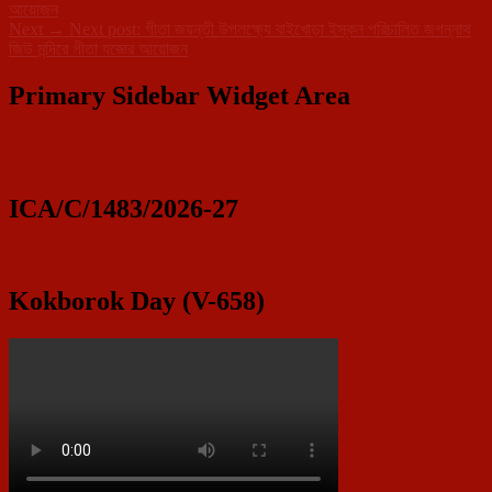
আয়োজন
Next
→
Next post:
গীতা জয়ন্তী উপলক্ষ্যে বাইখোড়া ইস্কন পরিচালিত জগন্নাথ
জিউ মন্দিরে গীতা যজ্ঞের আয়োজন
Primary Sidebar Widget Area
ICA/C/1483/2026-27
Kokborok Day (V-658)