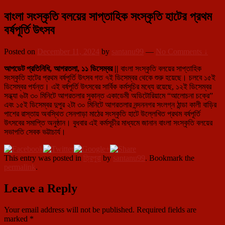
বাংলা সংস্কৃতি বলয়ের সাপ্তাহিক সংস্কৃতি হাটের প্রথম
বর্ষপূর্তি উৎসব
Posted on
December 11, 2024
by
santanu99
—
No Comments ↓
আপডেট প্রতিনিধি, আগরতলা, ১১ ডিসেম্বর ||
বাংলা সংস্কৃতি বলয়ের সাপ্তাহিক
সংস্কৃতি হাটের প্রথম বর্ষপূর্তি উৎসব গত ৭ই ডিসেম্বর থেকে শুরু হয়েছে। চলবে ১৫ই
ডিসেম্বর পর্যন্ত। এই বর্ষপূর্তি উৎসবের সার্বিক কর্মসূচির মধ্যে রয়েছে, ১২ই ডিসেম্বর
সন্ধ্যা ৬টা ৩০ মিনিটে আগরতলার সুকান্ত একাডেমী অডিটোরিয়ামে “আলোচনা চক্রে”
এবং ১৫ই ডিসেম্বর দুপুর ২টা ৩০ মিনিটে আগরতলার নন্দননগর সংলগ্ন ঠান্ডা কালী বাড়ির
পাশের রাস্তায় অবস্থিত সেনপাড়া মাঠের সংস্কৃতি হাটে উল্লেখিত প্রথম বর্ষপূর্তি
উৎসবের সমাপ্তি অনুষ্ঠান। বুধবার এই কর্মসূচীর মাধ্যমে জানান বাংলা সংস্কৃতি বলয়ের
সভাপতি সেবক ভট্টাচার্য।
This entry was posted in
ত্রিপুরা
by
santanu99
. Bookmark the
permalink
.
Leave a Reply
Your email address will not be published.
Required fields are
marked
*