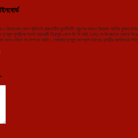
াইনবোর্ড
র ৬ বিধায়কের ভোল পাল্টাতেই রাজধানীর তুলসীবতী স্কুলের সামনে বিধায়ক আশিষ কুমার সাহার
 তৃণমূল সুপ্রীমো মততা ব্যানার্জী ত্রিপুরা থেকে সি পি আই (এম) কে উৎখাতের ঘোষণা দ
ক ভাবে এখনও তা সম্পন্ন হয়নি। সোমবার তৃণমূল কংগ্রেস ভবনের কেন্দ্রীয় কার্যালয়ের সাইনব
k
.
*