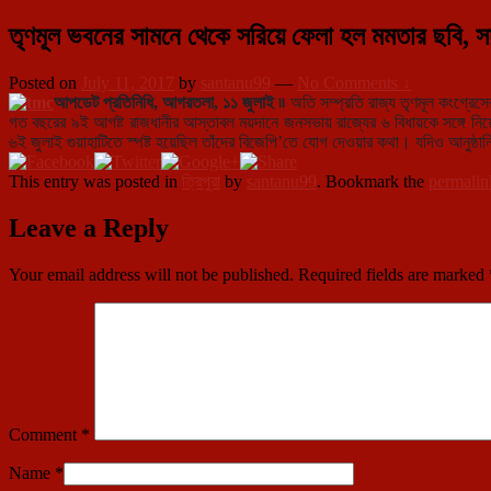
তৃণমূল ভবনের সামনে থেকে সরিয়ে ফেলা হল মমতার ছবি, স
Posted on
July 11, 2017
by
santanu99
—
No Comments ↓
আপডেট প্রতিনিধি, আগরতলা, ১১ জুলাই ৷৷
অতি সম্প্রতি রাজ্য তৃণমূল কংগ্রেসে
গত বছরের ৯ই আগষ্ট রাজধানীর আস্তাবল ময়দানে জনসভায় রাজ্যের ৬ বিধায়কে সঙ্গে নিয়ে
৬ই জুলাই গুয়াহাটিতে স্পষ্ট হয়েছিল তাঁদের বিজেপি’তে যোগ দেওয়ার কথা। যদিও আনুষ্ঠানি
This entry was posted in
ত্রিপুরা
by
santanu99
. Bookmark the
permalin
Leave a Reply
Your email address will not be published.
Required fields are marked
Comment
*
Name
*