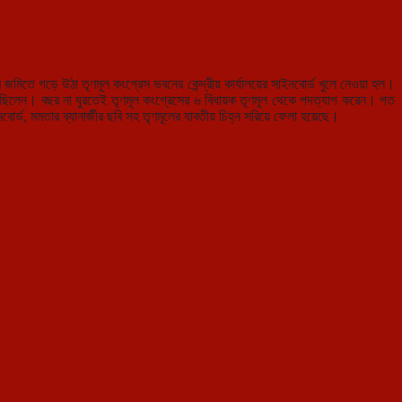
 জমিতে গড়ে উঠা তৃণমূল কংগ্রেস ভবনের কেন্দ্রীয় কার্যালয়ের সাইনবোর্ড খুলে নেওয়া হল।
িয়েছিলেন। বছর না ঘুরতেই তৃণমূল কংগ্রেসের ৬ বিধায়ক তৃণমূল থেকে পদত্যাগ করেন। গত
োর্ড, মমতার ব্যানার্জীর ছবি সহ তৃণমূলের যাবতীয় চিহ্ন সরিয়ে ফেলা হয়েছে।