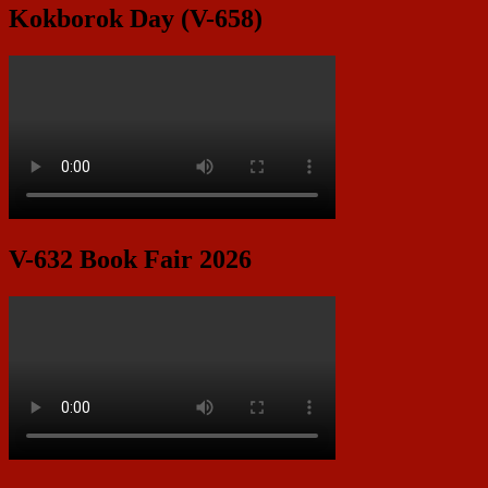
Kokborok Day (V-658)
V-632 Book Fair 2026