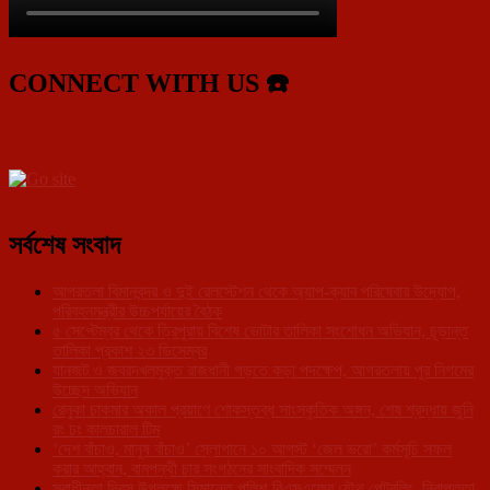
CONNECT WITH US ☎️
সর্বশেষ সংবাদ
আগরতলা বিমানবন্দর ও দুই রেলস্টেশন থেকে অ্যাপ-ক্যাব পরিষেবার উদ্যোগ,
পরিবহনমন্ত্রীর উচ্চপর্যায়ের বৈঠক
৫ সেপ্টেম্বর থেকে ত্রিপুরায় বিশেষ ভোটার তালিকা সংশোধন অভিযান, চূড়ান্ত
তালিকা প্রকাশ ২৩ ডিসেম্বর
যানজট ও জবরদখলমুক্ত রাজধানী গড়তে কড়া পদক্ষেপ, আগরতলায় পুর নিগমের
উচ্ছেদ অভিযান
রেনুকা চাকমার অকাল প্রয়াণে শোকস্তব্ধ সাংস্কৃতিক অঙ্গন, শেষ শ্রদ্ধায় জুনি
রং ঢং কালচারাল টিম
‘দেশ বাঁচাও, মানুষ বাঁচাও’ স্লোগানে ১০ আগস্ট ‘জেল ভরো’ কর্মসূচি সফল
করার আহ্বান, বামপন্থী চার সংগঠনের সাংবাদিক সম্মেলন
স্বাধীনতা দিবস উপলক্ষে সিমান্তে পুলিশ-বিএসএফের যৌথ পেট্রলিং, নিরাপত্তা