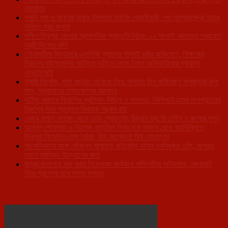
জোরদার
গবাদি পশু ও বানরের অবাধ উৎপাতে অতিষ্ঠ খোয়াইবাসী, পশু আশ্রয়কেন্দ্র গড়ার
দাবিতে সরব জনতা
দক্ষিণ ত্রিপুরা জেলায় প্রশাসনিক প্রস্তুতি বৈঠক: ১২ আগস্ট আসছেন পঞ্চায়েত
মন্ত্রী কিশোর বর্মণ
গৌরাঙ্গটিলা বিদ্যালয়ে এলপিজি গ্যাসের পাসবই চুরির অভিযোগ, শিক্ষকের
বিরুদ্ধে দৃষ্টান্তমূলক শাস্তির দাবিতে জেলা শিক্ষা আধিকারিকের দ্বারস্থ
এসএফআই
স্বামী নিখোঁজ, সাত বছরের মেয়েকে নিয়ে অসহায় দিন কাটাচ্ছেন কলাছড়ার রুমা
দাস, প্রশাসনের হস্তক্ষেপের আবেদন
থাইবুং বাজারে বিজেপির প্রতিবাদ মিছিল ও পথসভা, সিপিআইএমের অপপ্রচারের
বিরুদ্ধে সরব প্রাক্তন বিধায়ক শঙ্কর রায়
খেজুর বাগান এলাকা থেকে চোর গ্রেফতার, উদ্ধার স্বর্ণের চেইন ও রুপোর নূপুর
আসন্ন পৌরসভা ও ভিলেজ কাউন্সিল নির্বাচনকে সামনে রেখে নয়াদিল্লিতে
ত্রিপুরা বিজেপির মেগা বৈঠক, দীর্ঘ আলোচনা শীর্ষ নেতৃত্বের
সাংবাদিকদের সঙ্গে সৌজন্য সাক্ষাতে বাইখোড়া থানার নবনিযুক্ত ওসি, অপরাধ
দমনে সমন্বিত উদ্যোগের বার্তা
ডুম্বুর জলাশয়ে মাছ ধরার নিষেধাজ্ঞা কার্যকরে গাফিলতির অভিযোগ, নজরদারি
নিয়ে প্রশ্নের মুখে মৎস্য দপ্তর