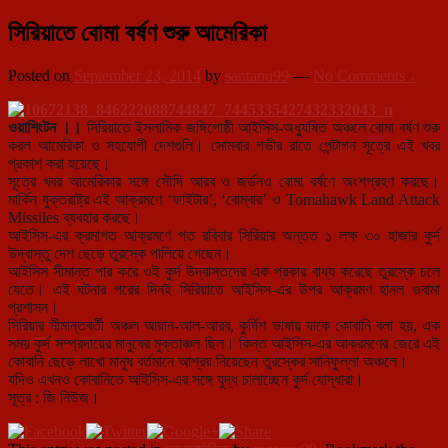
সিরিয়াতে বোমা বর্ষণ শুরু আমেরিকা
Posted on
September 23, 2014
by
santanu99
—
No Comments ↓
ওয়াশিংটন ।।
সিরিয়াতে ইসলামিক জঙ্গিগোষ্ঠী আইসিস-অধ্যুষিত অঞ্চলে বোমা বর্ষণ শুরু
করল আমেরিকা ও সহযোগী দেশগুলি। সোমবার গভীর রাতে পেন্টাগন সূত্রে এই খবর
প্রকাশ করা হয়েছে।
সূত্রে খবর আমেরিকার সঙ্গে সৌদি আর
ব ও জর্ডনও বোমা বর্ষণে অংশগ্রহণ করছে।
মার্কিন যুক্তরাষ্ট্র এই আক্রমণে ‘ফাইটার’, ‘বোম্বার’ ও Tomahawk Land Attack
Missiles ব্যবহার করছে।
আইসিস-এর ক্রমাগত আক্রমণে গত রবিবার সিরিয়ার অন্তত ১ লক্ষ ৩০ হাজার কুর্দ
উদ্বাস্তু দেশ ছেড়ে তুরস্কে পালিয়ে গেছেন।
আইসিস সীমান্ত পার করে ওই কুর্দ উদ্বাস্তদের এক প্রকার বাধ্য করেছে তুরস্কে চলে
যেতে। এই ঘটনার পরের দিনই সিরিয়াতে আইসিস-এর উপর আক্রমণ হানল ওবামা
প্রশাসন।
সিরিয়ার সীমান্তবর্তী অঞ্চল আয়ান-আল-আরব, কুর্দিশ ভাষায় যাকে কোবানি বলা হয়, এক
সময় কুর্দ সম্প্রদায়ের মানুষের মুক্তাঞ্চল ছিল। কিন্ত আইসিস-এর আক্রমণের জেরে এই
কোবানি ছেড়ে লাখো মানুষ বর্তমানে আশ্রয় নিয়েছেন তুরস্কের সানিফুল্লা অঞ্চলে।
যদিও এখনও কোবানিতে আইসিস-এর সঙ্গে যুদ্ধ চালাচ্ছেন কুর্দ যোদ্ধারা।
সূত্র : জি নিউজ।