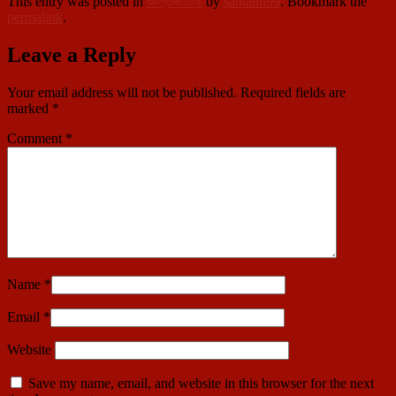
This entry was posted in
আন্তর্জাতিক
by
santanu99
. Bookmark the
permalink
.
Leave a Reply
Your email address will not be published.
Required fields are
marked
*
Comment
*
Name
*
Email
*
Website
Save my name, email, and website in this browser for the next