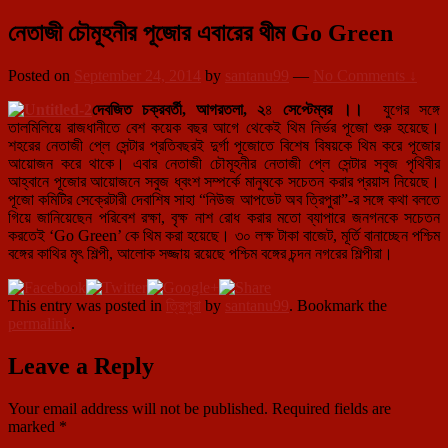
নেতাজী চৌমূহনীর পূজোর এবারের থীম Go Green
Posted on
September 24, 2014
by
santanu99
—
No Comments ↓
দেবজিত
চক্রবর্তী
,
আগরতলা
,
২
৪
সেপ্টেম্বর ।।
যুগের সঙ্গে
তালমিলিয়ে রাজধানীতে বেশ কয়েক বছর আগে থেকেই থিম নির্ভর পূজো শুরু হয়েছে।
শহরের নেতাজী প্লে সেন্টার প্রতিবছরই দুর্গা পূজোতে বিশেষ বিষয়কে থিম করে পূজোর
আয়োজন করে থাকে। এবার নেতাজী চৌমূহনীর নেতাজী প্লে সেন্টার সবুজ পৃথিবীর
আহ্বানে পূজোর আয়োজনে সবুজ ধ্বংশ সম্পর্কে মানুষকে সচেতন করার প্রয়াস নিয়েছে।
পূজো কমিটির সেক্রেটারী দেবাশিষ সাহা “নিউজ আপডেট অব ত্রিপুরা”-র সঙ্গে কথা বলতে
গিয়ে জানিয়েছেন পরিবেশ রক্ষা, বৃক্ষ নাশ রোধ করার মতো ব্যাপারে জনগনকে সচেতন
করতেই ‘Go Green’ কে থিম করা হয়েছে। ৩০ লক্ষ টাকা বাজেট, মূর্তি বানাচ্ছেন পশ্চিম
বঙ্গের কাথির মৃৎ শিল্পী, আলোক সজ্জায় রয়েছে পশ্চিম বঙ্গের চন্দন নগরের শিল্পীরা।
This entry was posted in
ত্রিপুরা
by
santanu99
. Bookmark the
permalink
.
Leave a Reply
Your email address will not be published.
Required fields are
marked
*