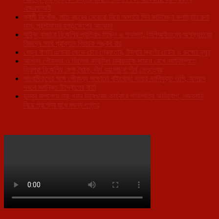
এসএফআই
স্বামী নিখোঁজ, সাত বছরের মেয়েকে নিয়ে অসহায় দিন কাটাচ্ছেন কলাছড়ার রুমা
দাস, প্রশাসনের হস্তক্ষেপের আবেদন
থাইবুং বাজারে বিজেপির প্রতিবাদ মিছিল ও পথসভা, সিপিআইএমের অপপ্রচারের
বিরুদ্ধে সরব প্রাক্তন বিধায়ক শঙ্কর রায়
খেজুর বাগান এলাকা থেকে চোর গ্রেফতার, উদ্ধার স্বর্ণের চেইন ও রুপোর নূপুর
আসন্ন পৌরসভা ও ভিলেজ কাউন্সিল নির্বাচনকে সামনে রেখে নয়াদিল্লিতে
ত্রিপুরা বিজেপির মেগা বৈঠক, দীর্ঘ আলোচনা শীর্ষ নেতৃত্বের
সাংবাদিকদের সঙ্গে সৌজন্য সাক্ষাতে বাইখোড়া থানার নবনিযুক্ত ওসি, অপরাধ
দমনে সমন্বিত উদ্যোগের বার্তা
ডুম্বুর জলাশয়ে মাছ ধরার নিষেধাজ্ঞা কার্যকরে গাফিলতির অভিযোগ, নজরদারি
নিয়ে প্রশ্নের মুখে মৎস্য দপ্তর