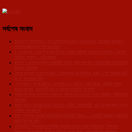
সর্বশেষ সংবাদ
আগরতলা বিমানবন্দর ও দুই রেলস্টেশন থেকে অ্যাপ-ক্যাব পরিষেবার উদ্যোগ,
পরিবহনমন্ত্রীর উচ্চপর্যায়ের বৈঠক
৫ সেপ্টেম্বর থেকে ত্রিপুরায় বিশেষ ভোটার তালিকা সংশোধন অভিযান, চূড়ান্ত
তালিকা প্রকাশ ২৩ ডিসেম্বর
যানজট ও জবরদখলমুক্ত রাজধানী গড়তে কড়া পদক্ষেপ, আগরতলায় পুর নিগমের
উচ্ছেদ অভিযান
রেনুকা চাকমার অকাল প্রয়াণে শোকস্তব্ধ সাংস্কৃতিক অঙ্গন, শেষ শ্রদ্ধায় জুনি
রং ঢং কালচারাল টিম
‘দেশ বাঁচাও, মানুষ বাঁচাও’ স্লোগানে ১০ আগস্ট ‘জেল ভরো’ কর্মসূচি সফল
করার আহ্বান, বামপন্থী চার সংগঠনের সাংবাদিক সম্মেলন
স্বাধীনতা দিবস উপলক্ষে সিমান্তে পুলিশ-বিএসএফের যৌথ পেট্রলিং, নিরাপত্তা
জোরদার
গবাদি পশু ও বানরের অবাধ উৎপাতে অতিষ্ঠ খোয়াইবাসী, পশু আশ্রয়কেন্দ্র গড়ার
দাবিতে সরব জনতা
দক্ষিণ ত্রিপুরা জেলায় প্রশাসনিক প্রস্তুতি বৈঠক: ১২ আগস্ট আসছেন পঞ্চায়েত
মন্ত্রী কিশোর বর্মণ
গৌরাঙ্গটিলা বিদ্যালয়ে এলপিজি গ্যাসের পাসবই চুরির অভিযোগ, শিক্ষকের
বিরুদ্ধে দৃষ্টান্তমূলক শাস্তির দাবিতে জেলা শিক্ষা আধিকারিকের দ্বারস্থ